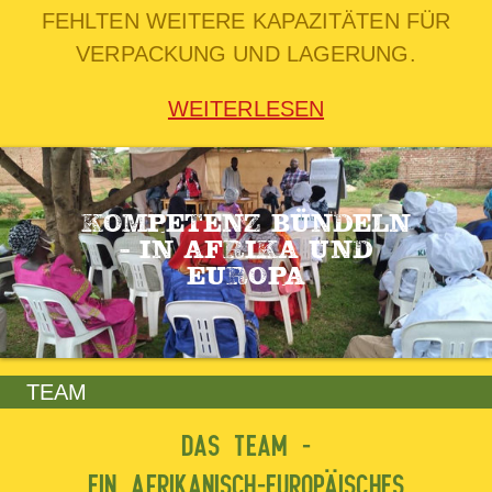
FEHLTEN WEITERE KAPAZITÄTEN FÜR
VERPACKUNG UND LAGERUNG.
WEITERLESEN
KOMPETENZ BÜNDELN
- IN AFRIKA UND
EUROPA
TEAM
DAS TEAM -
EIN AFRIKANISCH-EUROPÄISCHES