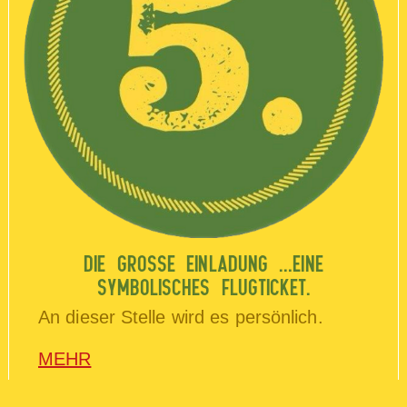
DIE GROSSE EINLADUNG …EINE S
YMBOLISCHES FLUGTICKET.
An dieser Stelle wird es persönlich.
MEHR