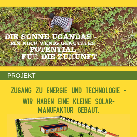
DIE SONNE UGANDAS -
EIN NOCH WENIG GENUTZTES
POTENTIAL
FÜR DIE ZUKUNFT
PROJEKT
ZUGANG ZU ENERGIE UND TECHNOLOGIE -
WIR HABEN EINE KLEINE SOLAR-
MANUFAKTUR GEBAUT.