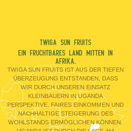
TWIGA SUN FRUITS
EIN FRUCHTBARES LAND MITTEN IN
AFRIKA.
TWIGA SUN FRUITS IST AUS DER TIEFEN
ÜBERZEUGUNG ENTSTANDEN, DASS
WIR DURCH UNSEREN EINSATZ
KLEINBAUERN IN UGANDA
PERSPEKTIVE, FAIRES EINKOMMEN UND
NACHHALTIGE STEIGERUNG DES
WOHLSTANDS ERMÖGLICHEN KÖNNEN.