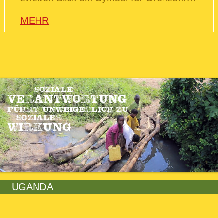
MEHR
SOZIALE
VERANTWORTUNG
FÜHRT UNWEIGERLICH ZU
SOZIALER
WIRKUNG
UGANDA