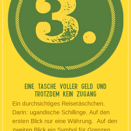
EINE TASCHE VOLLER GELD UND
TROTZDEM KEIN ZUGANG
Ein durchsichtiges Reisetäschchen.
Darin: ugandische Schillinge. Auf den
ersten Blick nur eine Währung. Auf den
zweiten Blick ein Symbol für Grenzen.…