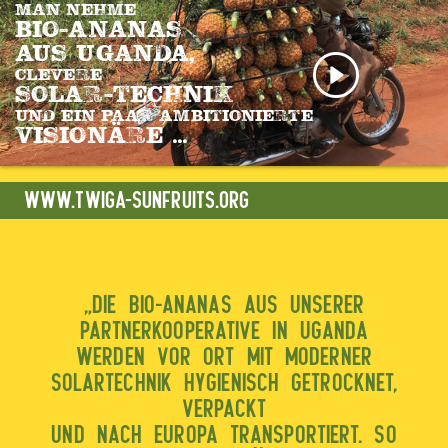
MAN NEHME
BIO-ANANAS
AUS UGANDA,
CLEVERE
SOLAR-TECHNIK
UND EIN PAAR AMBITIONIERTE
VISIONÄRE ...
WWW.TWIGA-SUNFRUITS.ORG
„DIE BIO-ANANAS AUS UNSERER
PARTNERKOOPERATIVE IN UGANDA
WERDEN VOR ORT MIT MODERNER
SOLARTECHNIK HYGIENISCH GETROCKNET,
VERPACKT
UND NACH EUROPA TRANSPORTIERT. SO